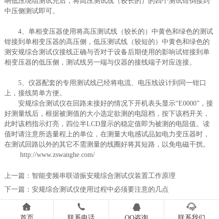
响低压绕组测试完后，将高压测试线（较长的）的四个测试钳倒接到
中压侧测试即可。
4、单相变压器使用将高压测试线（较长的）中黄色和绿色的测试
钳接到单相变压器的高压侧，低压测试线（较短的）中黄色和绿色的
测安规综合测试仪接线正确与否对于设备后期使用的影响试钳接到单
相变压器的低压侧，测试线另一端与仪器的接线端子对应连接。
5、仪器配套的专用测试线已经将电流、电压线设计到同一钳口
上，接线简单方便。
安规综合测试仪在回路未接好的情况下开机表头显示“E0000”，接
好测量线后，根据被测值的大小选定欲测的电阻档，按下该档开关，
此时该档指示灯亮，四位半LCD显示的稳定值即为被测的电阻值。读
值时请注意所选量程上的单位，在测量大电感试品如电力变压器时，
在测试回路以外的其它不需测量的线圈好将其短路，以免电磁干扰。
http://www.zswanghe.com/
上一篇：
智能变频串联谐振安规综合测试仪装置工作原理
下一篇：
安规综合测试仪使用过程中必须要注意的几点




首页
联系电话
QQ咨询
联系我们