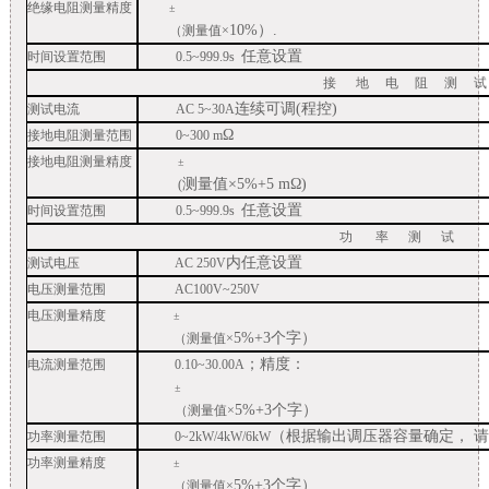
绝缘电阻测量精度
±
10%
）
.
（测量值×
任意设置
时间设置范围
0.5~999.9s
接 地 电 阻 测 试
连续可调
(
程控
)
测试电流
AC 5~30A
Ω
接地电阻测量范围
0~300 m
接地电阻测量精度
±
测量值×
5%+5 m
Ω
)
(
任意设置
时间设置范围
0.5~999.9s
功 率 测 试
内任意设置
测试电压
AC 250V
电压测量范围
AC100V~250V
电压测量精度
±
5%+3
个字）
（测量值×
；精度：
电流测量范围
0.10~30.00A
±
5%+3
个字）
（测量值×
（根据输出调压器容量确定， 
功率测量范围
0~2kW/4kW/6kW
功率测量精度
±
5%+3
个字）
（测量值×