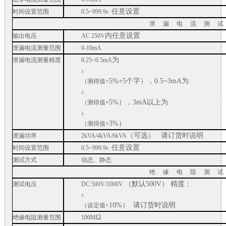
任意设置
时间设置范围
0.5~999.9s
泄 漏 电 流 测 试
内任意设置
输出电压
AC 250V
泄漏电流测量范围
0-10mA
为
泄漏电流测量精度
0.25~0.5mA
±
5%+5
个字），
0.5~3mA
为
（测得值×
±
5%
），
3mA
以上为
（测得值×
±
3%
）
（测得值×
（可选） 请订货时说明
泄漏功率
2kVA/4kVA/6kVA
任意设置
时间设置范围
0.5~999.9s
测试方式
动态、静态
绝 缘 电 阻 测 试
（默认
500V
） 精度：
测试电压
DC:500V/1000V
±
10%
） 请订货时说明
（设定值×
Ω
绝缘电阻测量范围
100M