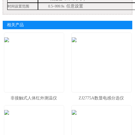
任意设置
时间设置范围
0.5~999.9s
相关产品
非接触式人体红外测温仪
ZJ2775A数显电感分选仪
ZJ2775B高精度电感测量仪